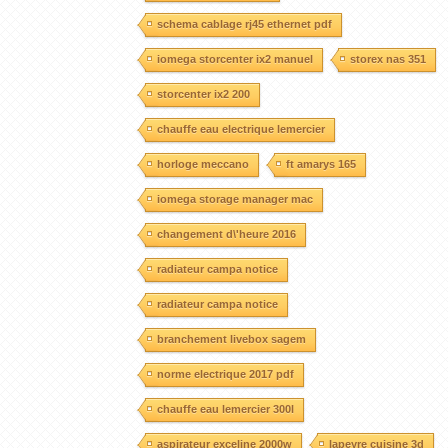
schema cablage rj45 ethernet pdf
iomega storcenter ix2 manuel
storex nas 351
storcenter ix2 200
chauffe eau electrique lemercier
horloge meccano
ft amarys 165
iomega storage manager mac
changement d\'heure 2016
radiateur campa notice
radiateur campa notice
branchement livebox sagem
norme electrique 2017 pdf
chauffe eau lemercier 300l
aspirateur exceline 2000w
lapeyre cuisine 3d