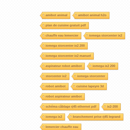
amibot animal
amibot animal h2o
plan de cuisine gratuit pdf
chauffe eau lemercier
iomega storcenter ix2
iomega storcenter ix2 200
iomega storcenter ix2 manuel
aspirateur robot amibot
iomega ix2 200
storcenter ix2
iomega storcenter
robot amibot
cuisine lapeyre 3d
robot aspirateur amibot
schéma câblage rj45 ethernet pdf
ix2-200
iomega ix2
branchement prise rj45 legrand
lemercier chauffe eau