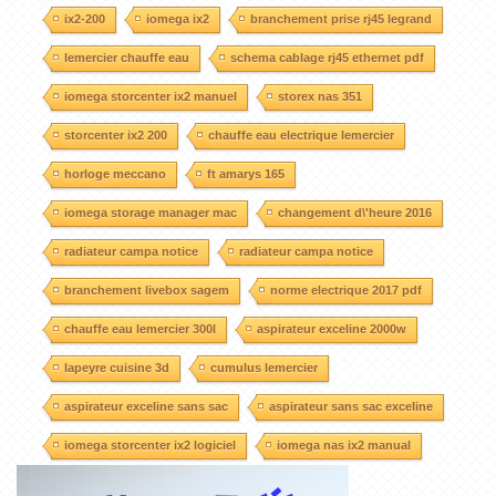
ix2-200
iomega ix2
branchement prise rj45 legrand
lemercier chauffe eau
schema cablage rj45 ethernet pdf
iomega storcenter ix2 manuel
storex nas 351
storcenter ix2 200
chauffe eau electrique lemercier
horloge meccano
ft amarys 165
iomega storage manager mac
changement d\'heure 2016
radiateur campa notice
radiateur campa notice
branchement livebox sagem
norme electrique 2017 pdf
chauffe eau lemercier 300l
aspirateur exceline 2000w
lapeyre cuisine 3d
cumulus lemercier
aspirateur exceline sans sac
aspirateur sans sac exceline
iomega storcenter ix2 logiciel
iomega nas ix2 manual