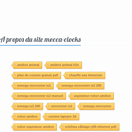
A propos du site mecca-clocks
amibot animal
amibot animal h2o
plan de cuisine gratuit pdf
chauffe eau lemercier
iomega storcenter ix2
iomega storcenter ix2 200
iomega storcenter ix2 manuel
aspirateur robot amibot
iomega ix2 200
storcenter ix2
iomega storcenter
robot amibot
cuisine lapeyre 3d
robot aspirateur amibot
schéma câblage rj45 ethernet pdf