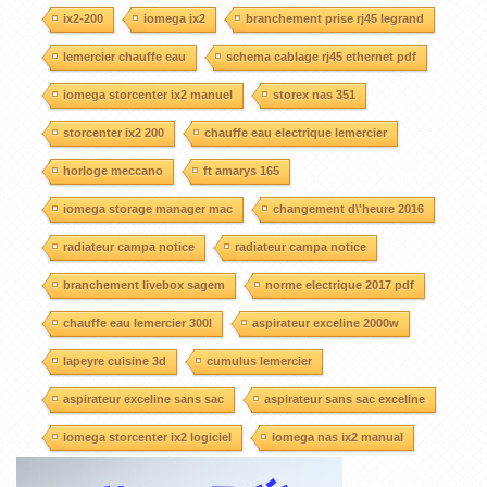
ix2-200
iomega ix2
branchement prise rj45 legrand
lemercier chauffe eau
schema cablage rj45 ethernet pdf
iomega storcenter ix2 manuel
storex nas 351
storcenter ix2 200
chauffe eau electrique lemercier
horloge meccano
ft amarys 165
iomega storage manager mac
changement d\'heure 2016
radiateur campa notice
radiateur campa notice
branchement livebox sagem
norme electrique 2017 pdf
chauffe eau lemercier 300l
aspirateur exceline 2000w
lapeyre cuisine 3d
cumulus lemercier
aspirateur exceline sans sac
aspirateur sans sac exceline
iomega storcenter ix2 logiciel
iomega nas ix2 manual