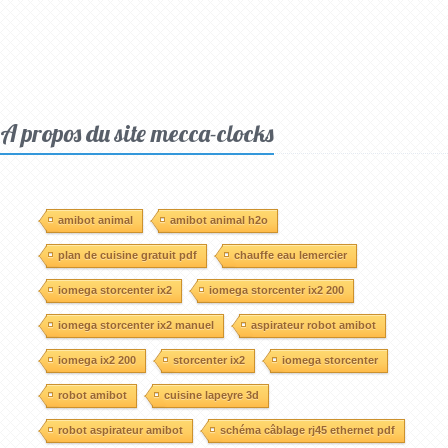
A propos du site mecca-clocks
amibot animal
amibot animal h2o
plan de cuisine gratuit pdf
chauffe eau lemercier
iomega storcenter ix2
iomega storcenter ix2 200
iomega storcenter ix2 manuel
aspirateur robot amibot
iomega ix2 200
storcenter ix2
iomega storcenter
robot amibot
cuisine lapeyre 3d
robot aspirateur amibot
schéma câblage rj45 ethernet pdf