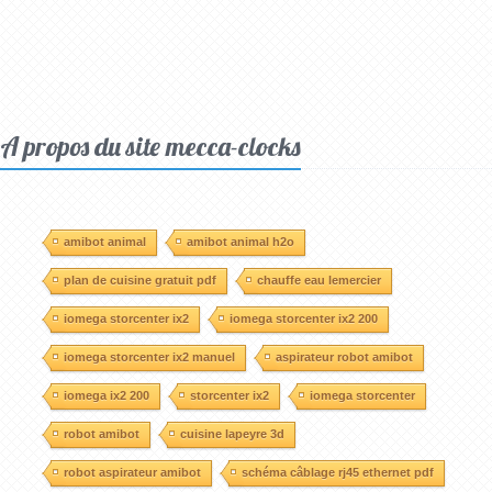
A propos du site mecca-clocks
amibot animal
amibot animal h2o
plan de cuisine gratuit pdf
chauffe eau lemercier
iomega storcenter ix2
iomega storcenter ix2 200
iomega storcenter ix2 manuel
aspirateur robot amibot
iomega ix2 200
storcenter ix2
iomega storcenter
robot amibot
cuisine lapeyre 3d
robot aspirateur amibot
schéma câblage rj45 ethernet pdf