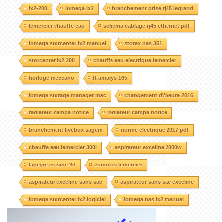
ix2-200
iomega ix2
branchement prise rj45 legrand
lemercier chauffe eau
schema cablage rj45 ethernet pdf
iomega storcenter ix2 manuel
storex nas 351
storcenter ix2 200
chauffe eau electrique lemercier
horloge meccano
ft amarys 165
iomega storage manager mac
changement d\'heure 2016
radiateur campa notice
radiateur campa notice
branchement livebox sagem
norme electrique 2017 pdf
chauffe eau lemercier 300l
aspirateur exceline 2000w
lapeyre cuisine 3d
cumulus lemercier
aspirateur exceline sans sac
aspirateur sans sac exceline
iomega storcenter ix2 logiciel
iomega nas ix2 manual